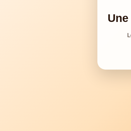
Une 
L