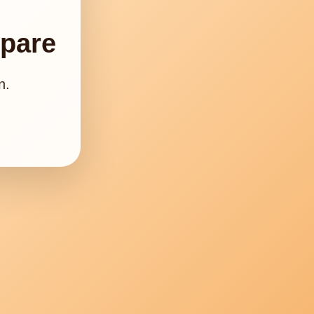
épare
n.